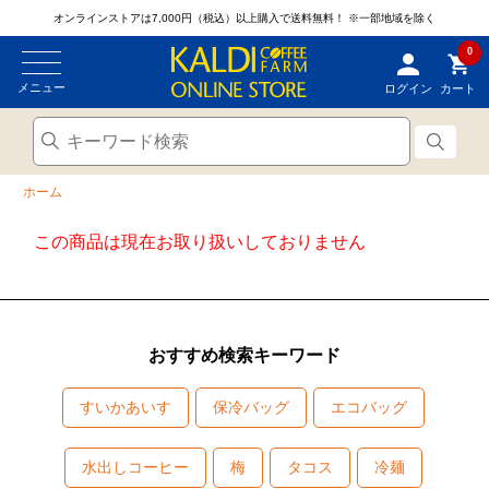
オンラインストアは7,000円（税込）以上購入で送料無料！
※一部地域を除く
0
メニュー
ログイン
カート
ホーム
この商品は現在お取り扱いしておりません
おすすめ検索キーワード
すいかあいす
保冷バッグ
エコバッグ
水出しコーヒー
梅
タコス
冷麺