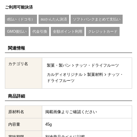
ご利用可能決済
d払い（ドコモ）
auかんたん決済
ソフトバンクまとめて支払い
GMO後払い
代金引換
全額ポイント利用
クレジットカード
関連情報
カテゴリ名
製菓・製パン
ナッツ・ドライフルーツ
カルディオリジナル
製菓材料
ナッツ・
ドライフルーツ
商品詳細
原材料名
掲載画像よりご確認ください
内容量
45g
賞味期限
別途商品ラベルに記載