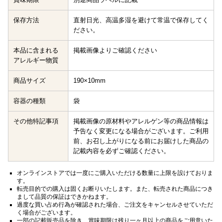
保存方法
直射日光、高温多湿を避けて常温で保存してく
ださい。
本品に含まれる
掲載画像よりご確認ください
アレルギー物質
商品サイズ
190×10mm
容器の種類
袋
その他特記事項
掲載画像の原材料やアレルゲン等の商品情報は
予告なく変更になる場合がございます。ご利用
前、お召し上がりになる前にお届けした商品の
記載内容を必ずご確認ください。
オンラインストアでは一度にご購入いただける数量に上限を設けておりま
す。
転売目的での購入は固くお断りいたします。また、転売された商品につき
まして品質の保証はできかねます。
過度な買い占め行為が確認された場合、ご注文をキャンセルさせていただ
く場合がございます。
一部の記載販売品を除き、賞味期限は残り一ヶ月以上の商品をご用意いた