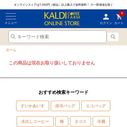
オンラインストアは7,000円（税込）以上購入で送料無料！
※一部地域を除く
0
メニュー
ログイン
カート
ホーム
この商品は現在お取り扱いしておりません
おすすめ検索キーワード
すいかあいす
保冷バッグ
エコバッグ
水出しコーヒー
梅
タコス
冷麺