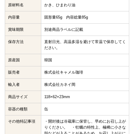
原材料名
かき、ひまわり油
内容量
固形量65g 内容総量85g
賞味期限
別途商品ラベルに記載
保存方法
直射日光、高温多湿を避けて常温で保存してく
ださい。
原産国
韓国
販売者
株式会社キャメル珈琲
輸入者
株式会社カネイ岡
商品サイズ
118×62×23mm
容器の種類
缶
その他特記事項
・開封後は冷蔵庫に保管し、早めにお召し上が
りください。 ・牡蠣の特性上、極稀に小さな
殻などが入ることがあるため、お召し上がりに