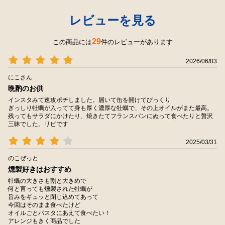
レビューを見る
29
この商品には
件のレビューがあります
2026/06/03
にこさん
晩酌のお供
インスタみて速攻ポチしました。届いて缶を開けてびっくり
ぎっしり牡蠣が入ってて身も厚く濃厚な牡蠣で、その上オイルがまた最高。
残ってもサラダにかけたり、焼きたてフランスパンにぬって食べたりと贅沢
三昧でした。リピです
2025/03/31
のこぜっと
燻製好きはおすすめ
牡蠣の大きさも割と大きめで
何と言っても燻製された牡蠣が
旨みをギュッと閉じ込めてあって
今回はそのまま食べたけど
オイルごとパスタにあえて食べたい！
アレンジもきく商品でした