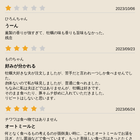
2023/10/06
ひろんちゃん
うーん
薫製の香りが強すぎて、牡蠣の味も香りも旨味もなかった。
残念
2023/09/23
ものちゃん
好みが分かれる
牡蠣大好きな夫が注文しましたが、苦手だと言われ一つしか食べませんでし
た。
勿体ないので私が味見しましたが、普通に食べれました。
ちなみに私は夫ほどではありませんが、牡蠣は好きです。
そのまま食べたり、豚キムチ炒めに入れていただきました。
リピートはしないと思います。
2023/06/24
チワワは食べ物ではありません
オートミールと
何となく食べるもの考えるのが面倒臭い時に、これとオートミールでお湯を
注ぎ、だし醤油などで食べています。もっと美味しい食べ方はきっとたくさ