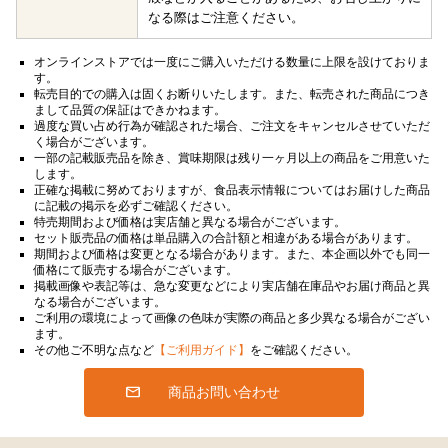
なる際はご注意ください。
オンラインストアでは一度にご購入いただける数量に上限を設けておりま
す。
転売目的での購入は固くお断りいたします。また、転売された商品につき
まして品質の保証はできかねます。
過度な買い占め行為が確認された場合、ご注文をキャンセルさせていただ
く場合がございます。
一部の記載販売品を除き、賞味期限は残り一ヶ月以上の商品をご用意いた
します。
正確な掲載に努めておりますが、食品表示情報についてはお届けした商品
に記載の掲示を必ずご確認ください。
特売期間および価格は実店舗と異なる場合がございます。
セット販売品の価格は単品購入の合計額と相違がある場合があります。
期間および価格は変更となる場合があります。また、本企画以外でも同一
価格にて販売する場合がございます。
掲載画像や表記等は、急な変更などにより実店舗在庫品やお届け商品と異
なる場合がございます。
ご利用の環境によって画像の色味が実際の商品と多少異なる場合がござい
ます。
その他ご不明な点など
【ご利用ガイド】
をご確認ください。
商品お問い合わせ