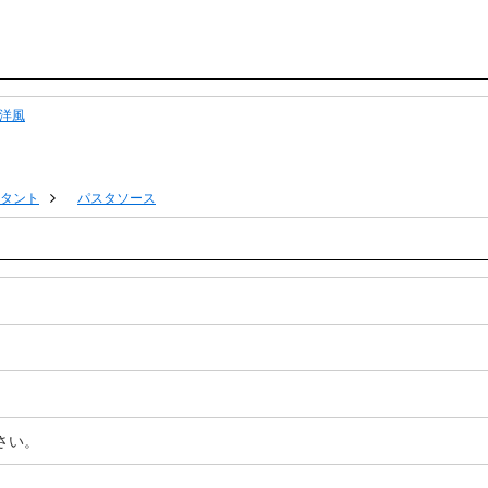
洋風
タント
パスタソース
さい。