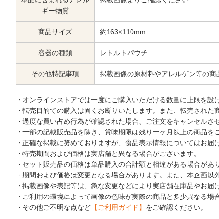
本品に含まれるアレル
掲載画像よりご確認ください
ギー物質
商品サイズ
約163×110mm
容器の種類
レトルトパウチ
その他特記事項
掲載画像の原材料やアレルゲン等の商
・オンラインストアでは一度にご購入いただける数量に上限を設
・転売目的での購入は固くお断りいたします。また、転売された
・過度な買い占め行為が確認された場合、ご注文をキャンセルさ
・一部の記載販売品を除き、賞味期限は残り一ヶ月以上の商品を
・正確な掲載に努めておりますが、食品表示情報についてはお届
・特売期間および価格は実店舗と異なる場合がございます。
・セット販売品の価格は単品購入の合計額と相違がある場合があ
・期間および価格は変更となる場合があります。また、本企画以
・掲載画像や表記等は、急な変更などにより実店舗在庫品やお届
・ご利用の環境によって画像の色味が実際の商品と多少異なる場
・その他ご不明な点など
【ご利用ガイド】
をご確認ください。