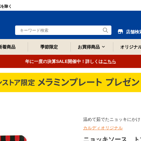
域を除く
店舗検
新着商品
季節限定
お買得商品
オリジナ
年に一度の決算SALE開催中！詳しくは
こちら
温めて茹でたニョッキにかけ
カルディオリジナル
ニョッキソース トマ