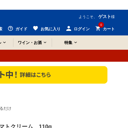
ゲスト
ようこそ、
様
0
索
ガイド
お気に入り
ログイン
カート
ル
ワイン・お酒
特集
るだけ
トクリーム 110g