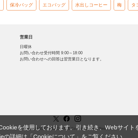
す
保冷バッグ
エコバッグ
水出しコーヒー
梅
タ
営業日
日曜休
お問い合わせ受付時間 9:00～18:00
お問い合わせへの回答は翌営業日となります。
okieを使用しております。引き続き、Webサイトを
Copyright (c) CAMEL COFFEE Co., Ltd. All Rights Reserved.
ieの詳細は「
Cookieについて
」をご覧ください。