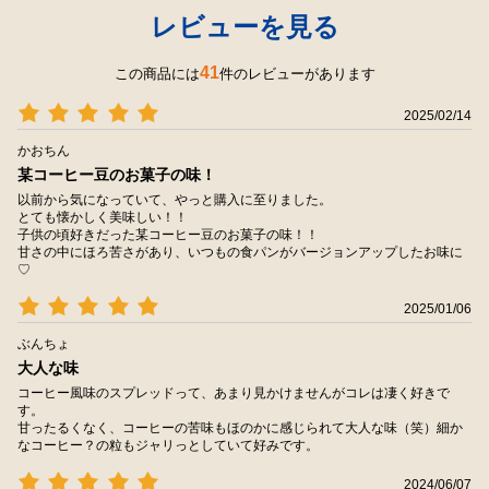
レビューを見る
41
この商品には
件のレビューがあります
2025/02/14
かおちん
某コーヒー豆のお菓子の味！
以前から気になっていて、やっと購入に至りました。
とても懐かしく美味しい！！
子供の頃好きだった某コーヒー豆のお菓子の味！！
甘さの中にほろ苦さがあり、いつもの食パンがバージョンアップしたお味に
♡
2025/01/06
ぶんちょ
大人な味
コーヒー風味のスプレッドって、あまり見かけませんがコレは凄く好きで
す。
甘ったるくなく、コーヒーの苦味もほのかに感じられて大人な味（笑）細か
なコーヒー？の粒もジャリっとしていて好みです。
2024/06/07