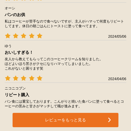
オーシ
パンのお供
私はコーヒーが苦手なので食べないですが、主人がハマって何度もリピート
してます。休日の朝ごはんにトーストに塗って食べてます。
2024/05/06
ゆう
おいしすぎる！
友人から教えてもらってこのコーヒークリームを知りました。
ほどよいほろ苦さがクセになりハマってしまいました。
これがないと困ります笑
2024/04/06
ニコニコプン
リビート購入
パン食には重宝しております。こんがりと焼いた食パンに塗って食べるとコ
ーヒーの苦みと甘さがマッチして職が進みます。
レビューをもっと見る