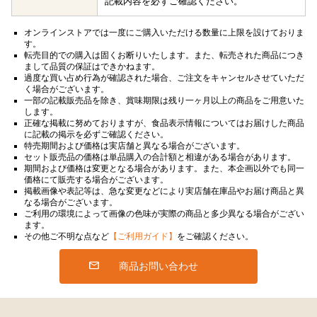
記載内容を必ずご確認ください。
オンラインストアでは一度にご購入いただける数量に上限を設けておりま
す。
転売目的での購入は固くお断りいたします。また、転売された商品につき
まして品質の保証はできかねます。
過度な買い占め行為が確認された場合、ご注文をキャンセルさせていただ
く場合がございます。
一部の記載販売品を除き、賞味期限は残り一ヶ月以上の商品をご用意いた
します。
正確な掲載に努めておりますが、食品表示情報についてはお届けした商品
に記載の掲示を必ずご確認ください。
特売期間および価格は実店舗と異なる場合がございます。
セット販売品の価格は単品購入の合計額と相違がある場合があります。
期間および価格は変更となる場合があります。また、本企画以外でも同一
価格にて販売する場合がございます。
掲載画像や表記等は、急な変更などにより実店舗在庫品やお届け商品と異
なる場合がございます。
ご利用の環境によって画像の色味が実際の商品と多少異なる場合がござい
ます。
その他ご不明な点など
【ご利用ガイド】
をご確認ください。
商品お問い合わせ