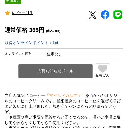
季節限定
レビュー41件
通常価格
365
円
(税込 / 8%)
取得オンラインポイント：
1
pt
オンライン在庫数
在庫なし
お気に入り
当店人気No.1コーヒー
「マイルドカルディ」
をつかったオリジナ
ルのコーヒークリームです。極細挽きのコーヒー豆を混ぜてほど
よい苦味に仕上げました。焼き立てパンにたっぷり塗ってどう
ぞ。
・冷蔵庫や寒い場所で保管すると硬くなるので、温かい室温に戻
してやわらかくしてからご使用ください。
・容器のカップ部分は透明タイプから順次マットタイプに変更予