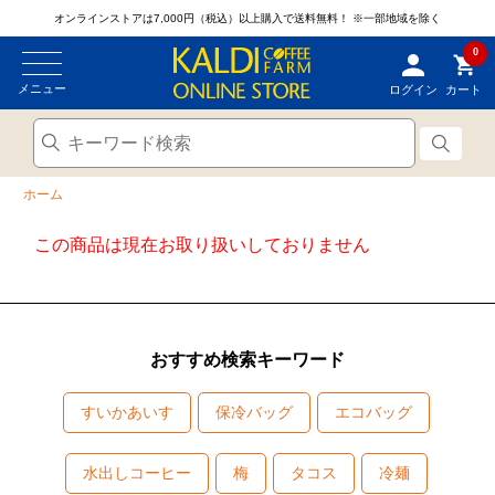
オンラインストアは7,000円（税込）以上購入で送料無料！
※一部地域を除く
0
メニュー
ログイン
カート
ホーム
この商品は現在お取り扱いしておりません
おすすめ検索キーワード
すいかあいす
保冷バッグ
エコバッグ
水出しコーヒー
梅
タコス
冷麺