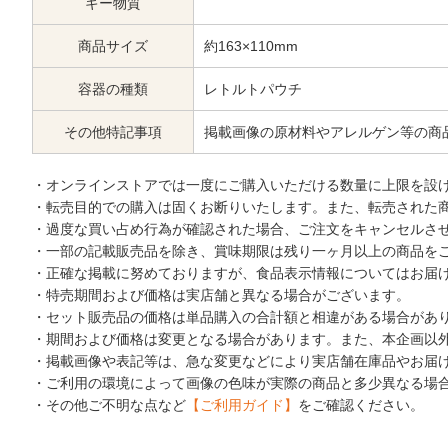
ギー物質
商品サイズ
約163×110mm
容器の種類
レトルトパウチ
その他特記事項
掲載画像の原材料やアレルゲン等の商
・オンラインストアでは一度にご購入いただける数量に上限を設
・転売目的での購入は固くお断りいたします。また、転売された
・過度な買い占め行為が確認された場合、ご注文をキャンセルさ
・一部の記載販売品を除き、賞味期限は残り一ヶ月以上の商品を
・正確な掲載に努めておりますが、食品表示情報についてはお届
・特売期間および価格は実店舗と異なる場合がございます。
・セット販売品の価格は単品購入の合計額と相違がある場合があ
・期間および価格は変更となる場合があります。また、本企画以
・掲載画像や表記等は、急な変更などにより実店舗在庫品やお届
・ご利用の環境によって画像の色味が実際の商品と多少異なる場
・その他ご不明な点など
【ご利用ガイド】
をご確認ください。