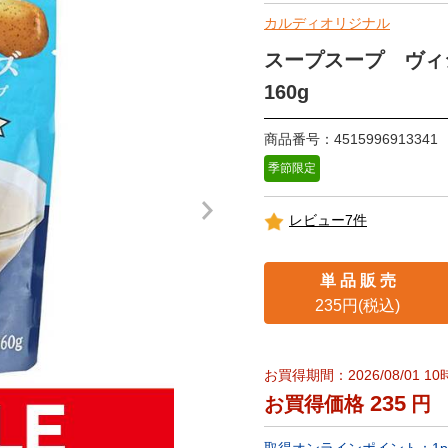
カルディオリジナル
スープスープ ヴ
160g
商品番号：4515996913341
季節限定
レビュー7件
単 品 販 売
235円(税込)
お買得期間：2026/08/01 10時
235
お買得価格
円