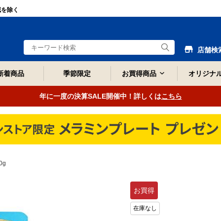
域を除く
店舗検
新着商品
季節限定
お買得商品
オリジナ
年に一度の決算SALE開催中！詳しくは
こちら
0g
お買得
在庫なし