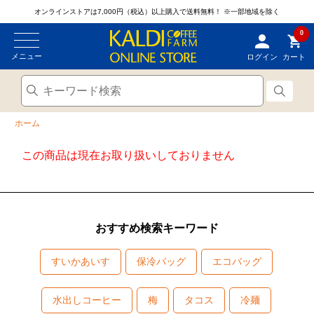
オンラインストアは7,000円（税込）以上購入で送料無料！
※一部地域を除く
0
メニュー
ログイン
カート
ホーム
この商品は現在お取り扱いしておりません
おすすめ検索キーワード
すいかあいす
保冷バッグ
エコバッグ
水出しコーヒー
梅
タコス
冷麺