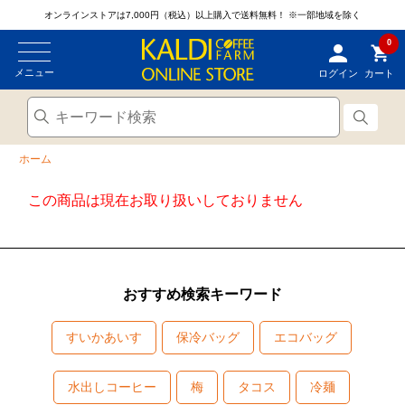
オンラインストアは7,000円（税込）以上購入で送料無料！
※一部地域を除く
0
メニュー
ログイン
カート
ホーム
この商品は現在お取り扱いしておりません
おすすめ検索キーワード
すいかあいす
保冷バッグ
エコバッグ
水出しコーヒー
梅
タコス
冷麺