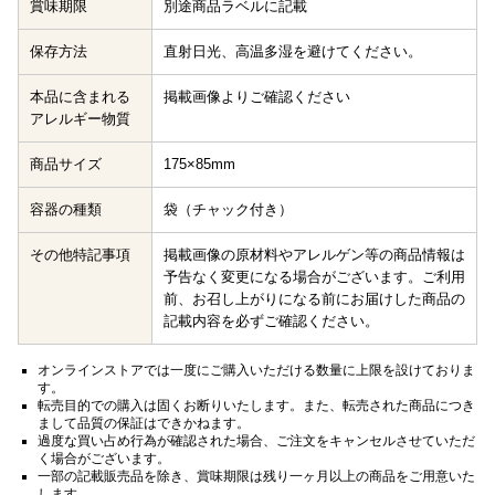
賞味期限
別途商品ラベルに記載
保存方法
直射日光、高温多湿を避けてください。
本品に含まれる
掲載画像よりご確認ください
アレルギー物質
商品サイズ
175×85mm
容器の種類
袋（チャック付き）
その他特記事項
掲載画像の原材料やアレルゲン等の商品情報は
予告なく変更になる場合がございます。ご利用
前、お召し上がりになる前にお届けした商品の
記載内容を必ずご確認ください。
オンラインストアでは一度にご購入いただける数量に上限を設けておりま
す。
転売目的での購入は固くお断りいたします。また、転売された商品につき
まして品質の保証はできかねます。
過度な買い占め行為が確認された場合、ご注文をキャンセルさせていただ
く場合がございます。
一部の記載販売品を除き、賞味期限は残り一ヶ月以上の商品をご用意いた
します。