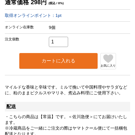
通常価格
298
円
(税込 / 8%)
取得オンラインポイント：
1
pt
オンライン在庫数
9個
注文個数
カートに入れる
お気に入り
マイルドな香味と辛味です。ミルで挽いて中国料理やサラダなど
に、粒のままピクルスやマリネ、煮込み料理にご使用下さい。
配送
・こちらの商品は【常温】です。＜佐川急便＞にてお届けいたし
ます。
※冷蔵商品をご一緒にご注文の際はヤマトクール便にて一括梱包
配送となります。