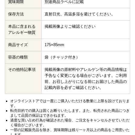
賞味期限
別途商品ラベルに記載
保存方法
直射日光、高温多湿を避けてください。
本品に含まれる
掲載画像よりご確認ください
アレルギー物質
商品サイズ
175×85mm
容器の種類
袋（チャック付き）
その他特記事項
掲載画像の原材料やアレルゲン等の商品情報は
予告なく変更になる場合がございます。ご利用
前、お召し上がりになる前にお届けした商品の
記載内容を必ずご確認ください。
オンラインストアでは一度にご購入いただける数量に上限を設けておりま
す。
転売目的での購入は固くお断りいたします。また、転売された商品につき
まして品質の保証はできかねます。
過度な買い占め行為が確認された場合、ご注文をキャンセルさせていただ
く場合がございます。
一部の記載販売品を除き、賞味期限は残り一ヶ月以上の商品をご用意いた
します。