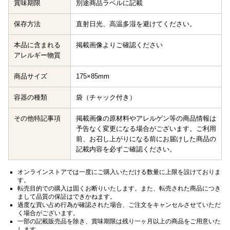
賞味期限
別途商品ラベルに記載
保存方法
直射日光、高温多湿を避けてください。
本品に含まれる
掲載画像よりご確認ください
アレルギー物質
商品サイズ
175×85mm
容器の種類
袋（チャック付き）
その他特記事項
掲載画像の原材料やアレルゲン等の商品情報は
予告なく変更になる場合がございます。ご利用
前、お召し上がりになる前にお届けした商品の
記載内容を必ずご確認ください。
オンラインストアでは一度にご購入いただける数量に上限を設けておりま
す。
転売目的での購入は固くお断りいたします。また、転売された商品につき
まして品質の保証はできかねます。
過度な買い占め行為が確認された場合、ご注文をキャンセルさせていただ
く場合がございます。
一部の記載販売品を除き、賞味期限は残り一ヶ月以上の商品をご用意いた
します。