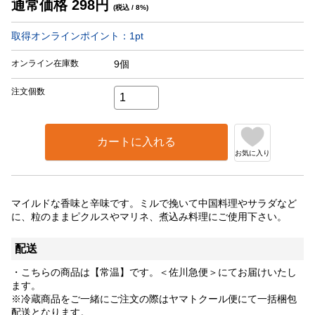
通常価格
298
円
(税込 / 8%)
取得オンラインポイント：
1
pt
オンライン在庫数
9個
注文個数
カートに入れる
お気に入り
マイルドな香味と辛味です。ミルで挽いて中国料理やサラダなど
に、粒のままピクルスやマリネ、煮込み料理にご使用下さい。
配送
・こちらの商品は【常温】です。＜佐川急便＞にてお届けいたし
ます。
※冷蔵商品をご一緒にご注文の際はヤマトクール便にて一括梱包
配送となります。