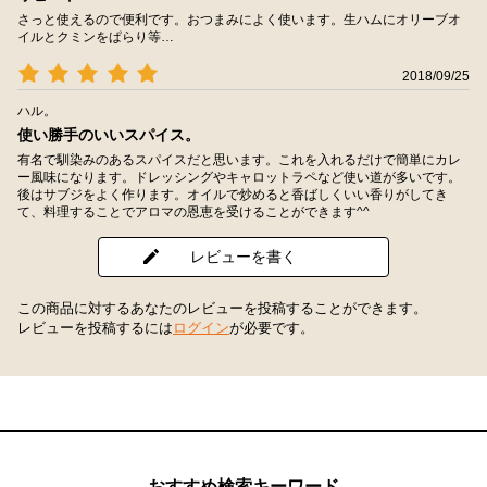
さっと使えるので便利です。おつまみによく使います。生ハムにオリーブオ
イルとクミンをぱらり等…
2018/09/25
ハル。
使い勝手のいいスパイス。
有名で馴染みのあるスパイスだと思います。これを入れるだけで簡単にカレ
ー風味になります。ドレッシングやキャロットラペなど使い道が多いです。
後はサブジをよく作ります。オイルで炒めると香ばしくいい香りがしてき
て、料理することでアロマの恩恵を受けることができます^^
レビューを書く
この商品に対するあなたのレビューを投稿することができます。
レビューを投稿するには
ログイン
が必要です。
おすすめ検索キーワード