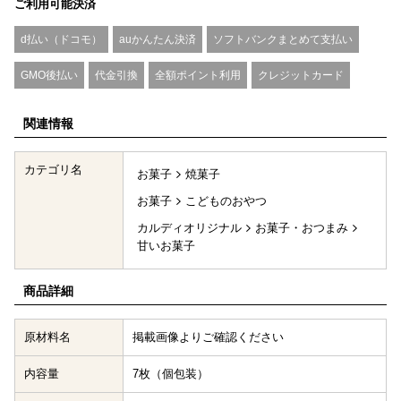
ご利用可能決済
d払い（ドコモ）
auかんたん決済
ソフトバンクまとめて支払い
GMO後払い
代金引換
全額ポイント利用
クレジットカード
関連情報
カテゴリ名
お菓子
焼菓子
お菓子
こどものおやつ
カルディオリジナル
お菓子・おつまみ
甘いお菓子
商品詳細
原材料名
掲載画像よりご確認ください
内容量
7枚（個包装）