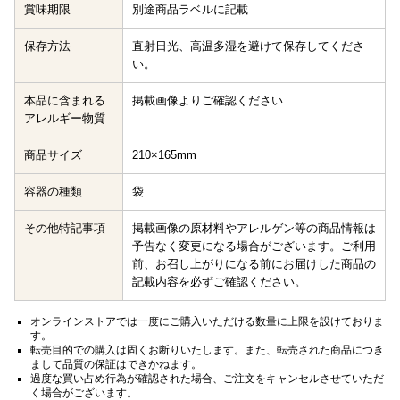
賞味期限
別途商品ラベルに記載
保存方法
直射日光、高温多湿を避けて保存してくださ
い。
本品に含まれる
掲載画像よりご確認ください
アレルギー物質
商品サイズ
210×165mm
容器の種類
袋
その他特記事項
掲載画像の原材料やアレルゲン等の商品情報は
予告なく変更になる場合がございます。ご利用
前、お召し上がりになる前にお届けした商品の
記載内容を必ずご確認ください。
オンラインストアでは一度にご購入いただける数量に上限を設けておりま
す。
転売目的での購入は固くお断りいたします。また、転売された商品につき
まして品質の保証はできかねます。
過度な買い占め行為が確認された場合、ご注文をキャンセルさせていただ
く場合がございます。