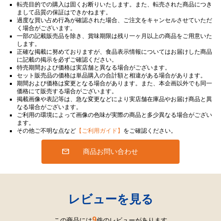
転売目的での購入は固くお断りいたします。また、転売された商品につき
まして品質の保証はできかねます。
過度な買い占め行為が確認された場合、ご注文をキャンセルさせていただ
く場合がございます。
一部の記載販売品を除き、賞味期限は残り一ヶ月以上の商品をご用意いた
します。
正確な掲載に努めておりますが、食品表示情報についてはお届けした商品
に記載の掲示を必ずご確認ください。
特売期間および価格は実店舗と異なる場合がございます。
セット販売品の価格は単品購入の合計額と相違がある場合があります。
期間および価格は変更となる場合があります。また、本企画以外でも同一
価格にて販売する場合がございます。
掲載画像や表記等は、急な変更などにより実店舗在庫品やお届け商品と異
なる場合がございます。
ご利用の環境によって画像の色味が実際の商品と多少異なる場合がござい
ます。
その他ご不明な点など
【ご利用ガイド】
をご確認ください。
商品お問い合わせ
レビューを見る
9
この商品には
件のレビューがあります