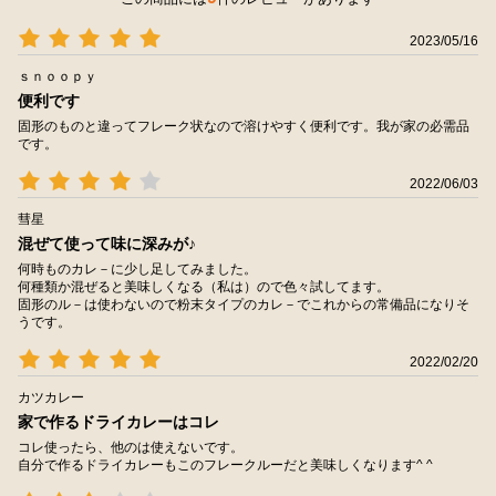
2023/05/16
ｓｎｏｏｐｙ
便利です
固形のものと違ってフレーク状なので溶けやすく便利です。我が家の必需品
です。
2022/06/03
彗星
混ぜて使って味に深みが♪
何時ものカレ－に少し足してみました。
何種類か混ぜると美味しくなる（私は）ので色々試してます。
固形のル－は使わないので粉末タイプのカレ－でこれからの常備品になりそ
うです。
2022/02/20
カツカレー
家で作るドライカレーはコレ
コレ使ったら、他のは使えないです。
自分で作るドライカレーもこのフレークルーだと美味しくなります^ ^