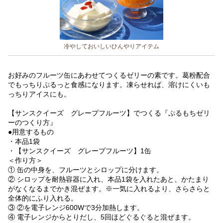
冷やしておいしいひんやりアイテム
お好みのフルーツ缶にあわせてつくるゼリーの素です。葛粉配合
でもっちりぷるっと食感になります。凍らせれば、溶けにくいも
っちりアイスにも。
【サンスクイーズ グレープフルーツ】
でつくる『ぷるもちゼリ
ーのつくり方』
●用意するもの
・本品1袋
・
【サンスクイーズ グレープフルーツ】
1缶
＜作り方＞
① 缶の中身を、フルーツとシロップに分けます。
② シロップを耐熱容器に入れ、本品1袋を入れたあと、かたまり
がなくなるまでかき混ぜます。※一気に入れるより、さらさらと
全体的にふり入れる。
③ ②を電子レンジ600Wで3分加熱します。
④ 電子レンジからとりだし、5回ほどぐるぐると混ぜます。