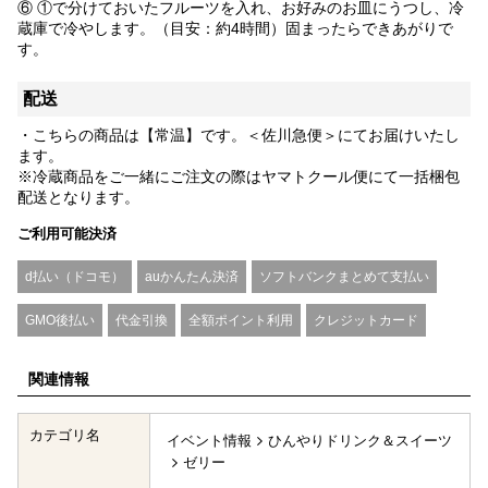
⑥ ①で分けておいたフルーツを入れ、お好みのお皿にうつし、冷
蔵庫で冷やします。（目安：約4時間）固まったらできあがりで
す。
配送
・こちらの商品は【常温】です。＜佐川急便＞にてお届けいたし
ます。
※冷蔵商品をご一緒にご注文の際はヤマトクール便にて一括梱包
配送となります。
ご利用可能決済
d払い（ドコモ）
auかんたん決済
ソフトバンクまとめて支払い
GMO後払い
代金引換
全額ポイント利用
クレジットカード
関連情報
カテゴリ名
イベント情報
ひんやりドリンク＆スイーツ
ゼリー