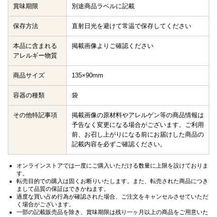
賞味期限
別途商品ラベルに記載
保存方法
直射日光を避けて常温で保存してください
本品に含まれる
掲載画像よりご確認ください
アレルギー物質
商品サイズ
135×90mm
容器の種類
袋
その他特記事項
掲載画像の原材料やアレルゲン等の商品情報は
予告なく変更になる場合がございます。ご利用
前、お召し上がりになる前にお届けした商品の
記載内容を必ずご確認ください。
オンラインストアでは一度にご購入いただける数量に上限を設けておりま
す。
転売目的での購入は固くお断りいたします。また、転売された商品につき
まして品質の保証はできかねます。
過度な買い占め行為が確認された場合、ご注文をキャンセルさせていただ
く場合がございます。
一部の記載販売品を除き、賞味期限は残り一ヶ月以上の商品をご用意いた