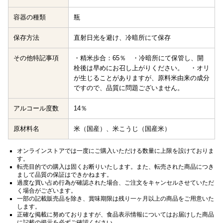
容器の種類
瓶
保存方法
直射日光を避け、冷暗所にて保存
その他特記事項
・精米歩合：65％ ・冷暗所にて保管し、開
栓後は早めにお召し上がりください。 ・オリ
が生じることがありますが、原料米由来の成分
ですので、品質に問題ございません。
アルコール度数
14％
原材料名
米（国産）、米こうじ（国産米）
オンラインストアでは一度にご購入いただける数量に上限を設けておりま
す。
転売目的での購入は固くお断りいたします。また、転売された商品につき
まして品質の保証はできかねます。
過度な買い占め行為が確認された場合、ご注文をキャンセルさせていただ
く場合がございます。
一部の記載販売品を除き、賞味期限は残り一ヶ月以上の商品をご用意いた
します。
正確な掲載に努めておりますが、食品表示情報についてはお届けした商品
に記載の掲示を必ずご確認ください。