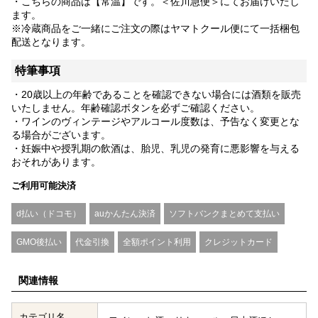
・こちらの商品は【常温】です。＜佐川急便＞にてお届けいたし
ます。
※冷蔵商品をご一緒にご注文の際はヤマトクール便にて一括梱包
配送となります。
特筆事項
・20歳以上の年齢であることを確認できない場合には酒類を販売
いたしません。年齢確認ボタンを必ずご確認ください。
・ワインのヴィンテージやアルコール度数は、予告なく変更とな
る場合がございます。
・妊娠中や授乳期の飲酒は、胎児、乳児の発育に悪影響を与える
おそれがあります。
ご利用可能決済
d払い（ドコモ）
auかんたん決済
ソフトバンクまとめて支払い
GMO後払い
代金引換
全額ポイント利用
クレジットカード
関連情報
カテゴリ名