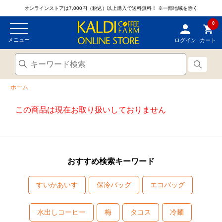
オンラインストアは7,000円（税込）以上購入で送料無料！
※一部地域を除く
0
メニュー
ログイン
カート
ホーム
この商品は現在お取り扱いしておりません
おすすめ検索キーワード
すいかあいす
保冷バッグ
エコバッグ
水出しコーヒー
梅
タコス
冷麺