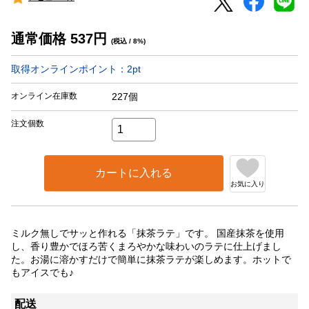
通常価格
537
円
(税込 / 8%)
取得オンラインポイント：
2
pt
オンライン在庫数
227個
注文個数
カートに入れる
お気に入り
ミルク無しでサッと作れる「抹茶ラテ」です。 国産抹茶を使用
し、香り豊かでほろ苦くまろやかな味わいのラテに仕上げまし
た。お湯に溶かすだけで簡単に抹茶ラテが楽しめます。ホットで
もアイスでも♪
配送