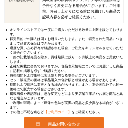
予告なく変更になる場合がございます。ご利用
前、お召し上がりになる前にお届けした商品の
記載内容を必ずご確認ください。
オンラインストアでは一度にご購入いただける数量に上限を設けておりま
す。
転売目的での購入は固くお断りいたします。また、転売された商品につき
まして品質の保証はできかねます。
過度な買い占め行為が確認された場合、ご注文をキャンセルさせていただ
く場合がございます。
一部の記載販売品を除き、賞味期限は残り一ヶ月以上の商品をご用意いた
します。
正確な掲載に努めておりますが、食品表示情報についてはお届けした商品
に記載の掲示を必ずご確認ください。
特売期間および価格は実店舗と異なる場合がございます。
セット販売品の価格は単品購入の合計額と相違がある場合があります。
期間および価格は変更となる場合があります。また、本企画以外でも同一
価格にて販売する場合がございます。
掲載画像や表記等は、急な変更などにより実店舗在庫品やお届け商品と異
なる場合がございます。
ご利用の環境によって画像の色味が実際の商品と多少異なる場合がござい
ます。
その他ご不明な点など
【ご利用ガイド】
をご確認ください。
商品お問い合わせ