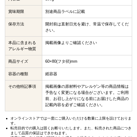
賞味期限
別途商品ラベルに記載
保存方法
開封前は直射日光を避け、常温で保存してくだ
さい。
本品に含まれる
掲載画像よりご確認ください
アレルギー物質
商品サイズ
60×80(フタ径)mm
容器の種類
紙容器
その他特記事項
掲載画像の原材料やアレルゲン等の商品情報は
予告なく変更になる場合がございます。ご利用
前、お召し上がりになる前にお届けした商品の
記載内容を必ずご確認ください。
オンラインストアでは一度にご購入いただける数量に上限を設けておりま
す。
転売目的での購入は固くお断りいたします。また、転売された商品につき
まして品質の保証はできかねます。