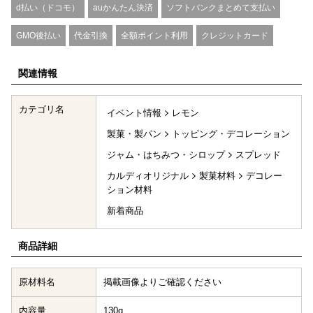
d払い（ドコモ）
auかんたん決済
ソフトバンクまとめて支払い
GMO後払い
代金引換
全額ポイント利用
クレジットカード
関連情報
カテゴリ名
イベント情報
レモン
製菓・製パン
トッピング・デコレーション
ジャム・はちみつ・シロップ
スプレッド
カルディオリジナル
製菓材料
デコレー
ション材料
新着商品
商品詳細
原材料名
掲載画像よりご確認ください
内容量
130g