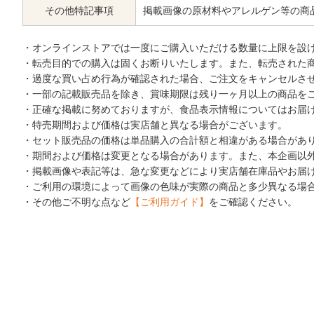
その他特記事項
掲載画像の原材料やアレルゲン等の商
・オンラインストアでは一度にご購入いただける数量に上限を設
・転売目的での購入は固くお断りいたします。また、転売された
・過度な買い占め行為が確認された場合、ご注文をキャンセルさ
・一部の記載販売品を除き、賞味期限は残り一ヶ月以上の商品を
・正確な掲載に努めておりますが、食品表示情報についてはお届
・特売期間および価格は実店舗と異なる場合がございます。
・セット販売品の価格は単品購入の合計額と相違がある場合があ
・期間および価格は変更となる場合があります。また、本企画以
・掲載画像や表記等は、急な変更などにより実店舗在庫品やお届
・ご利用の環境によって画像の色味が実際の商品と多少異なる場
・その他ご不明な点など
【ご利用ガイド】
をご確認ください。