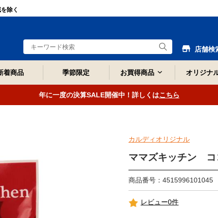
域を除く
店舗検
新着商品
季節限定
お買得商品
オリジナ
年に一度の決算SALE開催中！詳しくは
こちら
カルディオリジナル
ママズキッチン コ
商品番号：4515996101045
レビュー0件