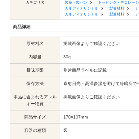
カテゴリ名
製菓・製パン
トッピング・デコレーシ
カルディオリジナル
製菓材料
ナ
カルディオリジナル
製菓材料
デ
商品詳細
原材料名
掲載画像よりご確認ください
内容量
30g
賞味期限
別途商品ラベルに記載
保存方法
直射日光・高温多湿を避けて冷暗所で
本品に含まれるアレル
掲載画像よりご確認ください
ギー物質
商品サイズ
170×107mm
容器の種類
袋