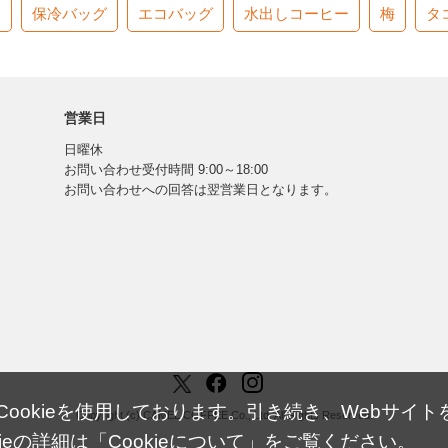
す
保冷バッグ
エコバッグ
水出しコーヒー
梅
タ
営業日
日曜休
お問い合わせ受付時間 9:00～18:00
お問い合わせへの回答は翌営業日となります。
okieを使用しております。引き続き、Webサイトを
Copyright (c) CAMEL COFFEE Co., Ltd. All Rights Reserved.
ieの詳細は「
Cookieについて
」をご覧ください。