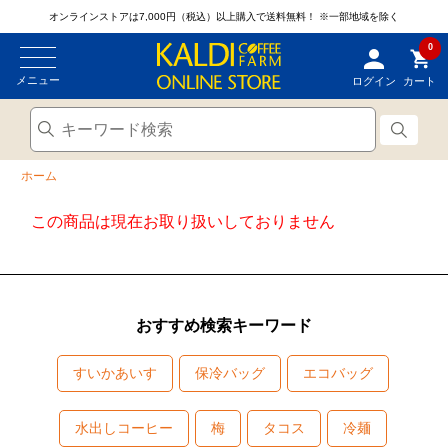
オンラインストアは7,000円（税込）以上購入で送料無料！
※一部地域を除く
0
メニュー
ログイン
カート
ホーム
この商品は現在お取り扱いしておりません
おすすめ検索キーワード
すいかあいす
保冷バッグ
エコバッグ
水出しコーヒー
梅
タコス
冷麺