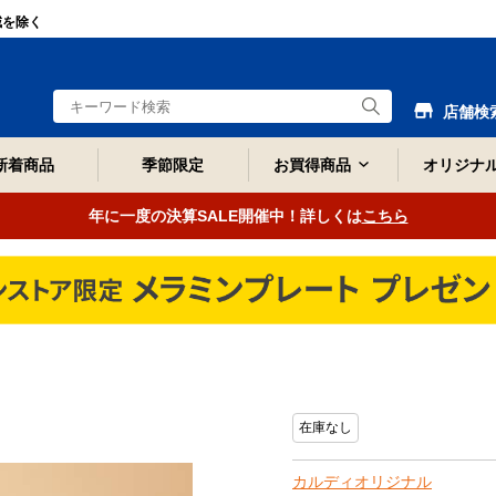
域を除く
店舗検
新着商品
季節限定
お買得商品
オリジナ
年に一度の決算SALE開催中！詳しくは
こちら
在庫なし
カルディオリジナル