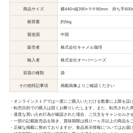
商品サイズ
横440×縦390×マチ80mm 持ち手600
耐荷重
約5kg
製造国
中国
販売者
株式会社キャメル珈琲
輸入者
株式会社オーバーシーズ
容器の種類
袋
その他特記事項
掲載画像よりご確認ください
・オンラインストアでは一度にご購入いただける数量に上限を設
・転売目的での購入は固くお断りいたします。また、転売された
・過度な買い占め行為が確認された場合、ご注文をキャンセルさ
・一部の記載販売品を除き、賞味期限は残り一ヶ月以上の商品を
・正確な掲載に努めておりますが、食品表示情報についてはお届