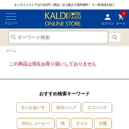
オンラインストアは7,000円（税込）以上購入で送料無料！
※一部地域を除く
0
メニュー
ログイン
カート
ホーム
この商品は現在お取り扱いしておりません
おすすめ検索キーワード
すいかあいす
保冷バッグ
エコバッグ
水出しコーヒー
梅
タコス
冷麺