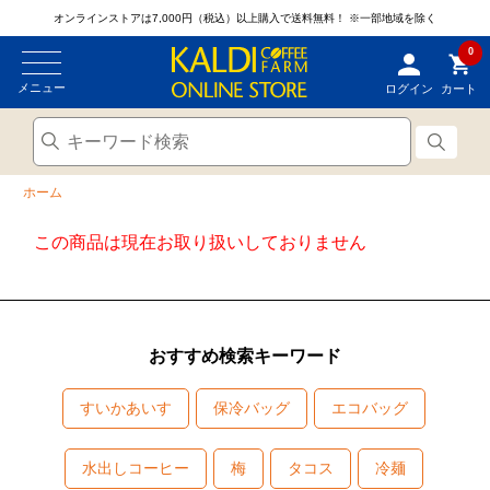
オンラインストアは7,000円（税込）以上購入で送料無料！
※一部地域を除く
0
メニュー
ログイン
カート
ホーム
この商品は現在お取り扱いしておりません
おすすめ検索キーワード
すいかあいす
保冷バッグ
エコバッグ
水出しコーヒー
梅
タコス
冷麺