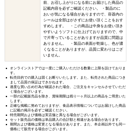
前、お召し上がりになる前にお届けした商品の
記載内容を必ずご確認ください。 ・製品のに
おいが気になる場合がありますので、容器内の
シールは全部はがさずにお使い頂くことをおす
すめします。 ・この商品は中身をお使い頂き
やすいようソフトに仕上げておりますので、中
で片寄っていることがありますが品質に問題は
ありません。 ・製品の表面が乾燥し、色が濃
くなることがありますが、品質に変わりはござ
いません。
オンラインストアでは一度にご購入いただける数量に上限を設けておりま
す。
転売目的での購入は固くお断りいたします。また、転売された商品につき
まして品質の保証はできかねます。
過度な買い占め行為が確認された場合、ご注文をキャンセルさせていただ
く場合がございます。
一部の記載販売品を除き、賞味期限は残り一ヶ月以上の商品をご用意いた
します。
正確な掲載に努めておりますが、食品表示情報についてはお届けした商品
に記載の掲示を必ずご確認ください。
特売期間および価格は実店舗と異なる場合がございます。
セット販売品の価格は単品購入の合計額と相違がある場合があります。
期間および価格は変更となる場合があります。また、本企画以外でも同一
価格にて販売する場合がございます。