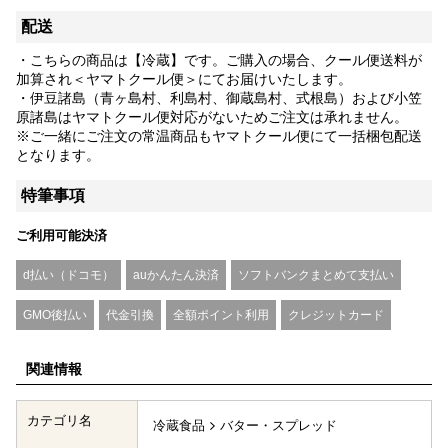
配送
・こちらの商品は【冷蔵】です。ご購入の場合、クール便送料が
加算され＜ヤマトクール便＞にてお届けいたします。
・伊豆諸島（青ヶ島村、利島村、御蔵島村、式根島）および小笠
原諸島はヤマトクール便対応がないためご注文は承れません。
※ご一緒にご注文の常温商品もヤマトクール便にて一括梱包配送
となります。
特筆事項
ご利用可能決済
d払い（ドコモ）
auかんたん決済
ソフトバンクまとめて支払い
GMO後払い
代金引換
全額ポイント利用
クレジットカード
関連情報
カテゴリ名
冷蔵食品
バター・スプレッド