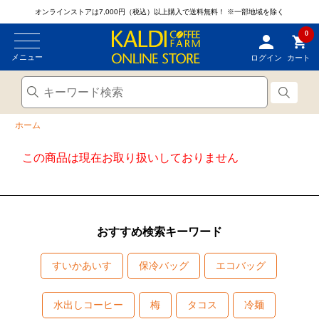
オンラインストアは7,000円（税込）以上購入で送料無料！
※一部地域を除く
0
メニュー
ログイン
カート
ホーム
この商品は現在お取り扱いしておりません
おすすめ検索キーワード
すいかあいす
保冷バッグ
エコバッグ
水出しコーヒー
梅
タコス
冷麺