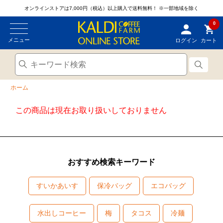
オンラインストアは7,000円（税込）以上購入で送料無料！
※一部地域を除く
0
メニュー
ログイン
カート
ホーム
この商品は現在お取り扱いしておりません
おすすめ検索キーワード
すいかあいす
保冷バッグ
エコバッグ
水出しコーヒー
梅
タコス
冷麺