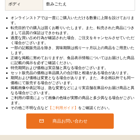
ボディ
飲みごたえ
オンラインストアでは一度にご購入いただける数量に上限を設けておりま
す。
転売目的での購入は固くお断りいたします。また、転売された商品につき
まして品質の保証はできかねます。
過度な買い占め行為が確認された場合、ご注文をキャンセルさせていただ
く場合がございます。
一部の記載販売品を除き、賞味期限は残り一ヶ月以上の商品をご用意いた
します。
正確な掲載に努めておりますが、食品表示情報についてはお届けした商品
に記載の掲示を必ずご確認ください。
特売期間および価格は実店舗と異なる場合がございます。
セット販売品の価格は単品購入の合計額と相違がある場合があります。
期間および価格は変更となる場合があります。また、本企画以外でも同一
価格にて販売する場合がございます。
掲載画像や表記等は、急な変更などにより実店舗在庫品やお届け商品と異
なる場合がございます。
ご利用の環境によって画像の色味が実際の商品と多少異なる場合がござい
ます。
その他ご不明な点など
【ご利用ガイド】
をご確認ください。
商品お問い合わせ