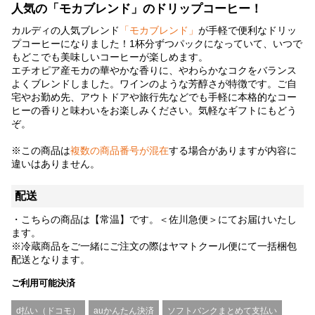
人気の「モカブレンド」のドリップコーヒー！
カルディの人気ブレンド
「モカブレンド」
が手軽で便利なドリッ
プコーヒーになりました！1杯分ずつパックになっていて、いつで
もどこでも美味しいコーヒーが楽しめます。
エチオピア産モカの華やかな香りに、やわらかなコクをバランス
よくブレンドしました。ワインのような芳醇さが特徴です。ご自
宅やお勤め先、アウトドアや旅行先などでも手軽に本格的なコー
ヒーの香りと味わいをお楽しみください。気軽なギフトにもどう
ぞ。
※この商品は
複数の商品番号が混在
する場合がありますが内容に
違いはありません。
配送
・こちらの商品は【常温】です。＜佐川急便＞にてお届けいたし
ます。
※冷蔵商品をご一緒にご注文の際はヤマトクール便にて一括梱包
配送となります。
ご利用可能決済
d払い（ドコモ）
auかんたん決済
ソフトバンクまとめて支払い