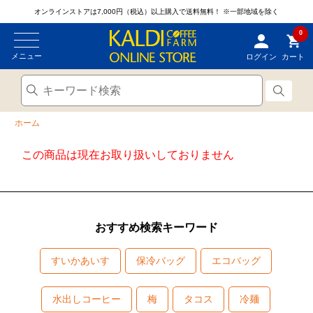
オンラインストアは7,000円（税込）以上購入で送料無料！
※一部地域を除く
0
メニュー
ログイン
カート
ホーム
この商品は現在お取り扱いしておりません
おすすめ検索キーワード
すいかあいす
保冷バッグ
エコバッグ
水出しコーヒー
梅
タコス
冷麺