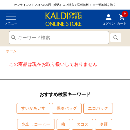
オンラインストアは7,000円（税込）以上購入で送料無料！
※一部地域を除く
0
メニュー
ログイン
カート
ホーム
この商品は現在お取り扱いしておりません
おすすめ検索キーワード
すいかあいす
保冷バッグ
エコバッグ
水出しコーヒー
梅
タコス
冷麺