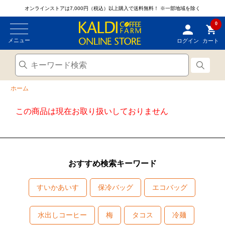
オンラインストアは7,000円（税込）以上購入で送料無料！
※一部地域を除く
0
メニュー
ログイン
カート
ホーム
この商品は現在お取り扱いしておりません
おすすめ検索キーワード
すいかあいす
保冷バッグ
エコバッグ
水出しコーヒー
梅
タコス
冷麺