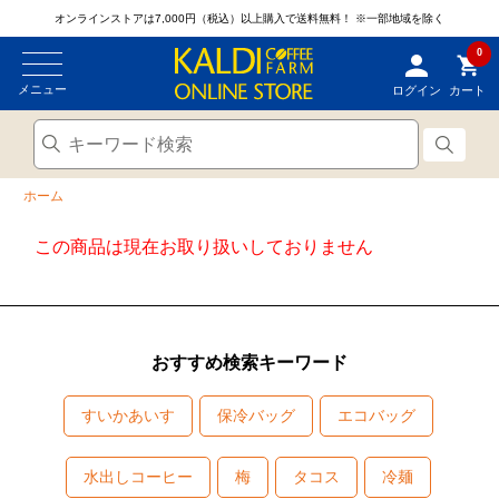
オンラインストアは7,000円（税込）以上購入で送料無料！
※一部地域を除く
0
メニュー
ログイン
カート
ホーム
この商品は現在お取り扱いしておりません
おすすめ検索キーワード
すいかあいす
保冷バッグ
エコバッグ
水出しコーヒー
梅
タコス
冷麺