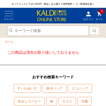
オンラインストアは7,000円（税込）以上購入で送料無料！
※一部地域を除く
0
メニュー
ログイン
カート
ホーム
この商品は現在お取り扱いしておりません
おすすめ検索キーワード
すいかあいす
保冷バッグ
エコバッグ
水出しコーヒー
梅
タコス
冷麺