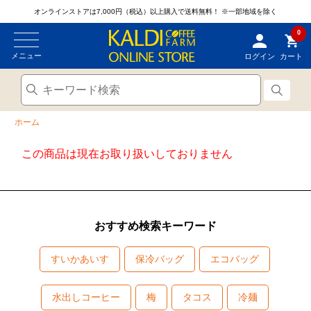
オンラインストアは7,000円（税込）以上購入で送料無料！
※一部地域を除く
0
メニュー
ログイン
カート
ホーム
この商品は現在お取り扱いしておりません
おすすめ検索キーワード
すいかあいす
保冷バッグ
エコバッグ
水出しコーヒー
梅
タコス
冷麺