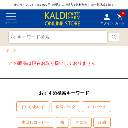
オンラインストアは7,000円（税込）以上購入で送料無料！
※一部地域を除く
0
メニュー
ログイン
カート
ホーム
この商品は現在お取り扱いしておりません
おすすめ検索キーワード
すいかあいす
保冷バッグ
エコバッグ
水出しコーヒー
梅
タコス
冷麺