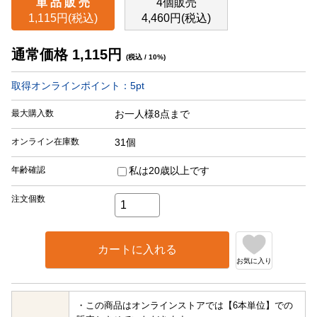
単 品 販 売
4個販売
1,115円(税込)
4,460円(税込)
通常価格
1,115
円
(税込 / 10%)
取得オンラインポイント：
5
pt
最大購入数
お一人様8点まで
オンライン在庫数
31個
年齢確認
私は20歳以上です
注文個数
カートに入れる
お気に入り
・この商品はオンラインストアでは【6本単位】での