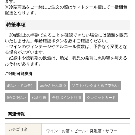
ます。
※冷蔵商品をご一緒にご注文の際はヤマトクール便にて一括梱包
配送となります。
特筆事項
・20歳以上の年齢であることを確認できない場合には酒類を販売
いたしません。年齢確認ボタンを必ずご確認ください。
・ワインのヴィンテージやアルコール度数は、予告なく変更とな
る場合がございます。
・妊娠中や授乳期の飲酒は、胎児、乳児の発育に悪影響を与える
おそれがあります。
ご利用可能決済
d払い（ドコモ）
auかんたん決済
ソフトバンクまとめて支払い
GMO後払い
代金引換
全額ポイント利用
クレジットカード
関連情報
カテゴリ名
ワイン・お酒
ビール・発泡酒・サワー