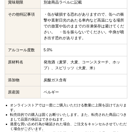
賞味期限
別途商品ラベルに記載
その他特記事項
・缶が破損する恐れがありますので、缶への衝
撃や直射日光のあたる車内など高温になる場所
での放置や缶のままでの冷凍保存は避けてくだ
さい。 ・缶を振らないでください。中身が噴
き出す恐れがあります。
アルコール度数
5.0%
原材料名
発泡酒（麦芽、大麦、コーンスターチ、ホッ
プ）、スピリッツ（大麦、米）
添加物
炭酸ガス含有
原産国
ベルギー
オンラインストアでは一度にご購入いただける数量に上限を設けておりま
す。
転売目的での購入は固くお断りいたします。また、転売された商品につき
まして品質の保証はできかねます。
過度な買い占め行為が確認された場合、ご注文をキャンセルさせていただ
く場合がございます。