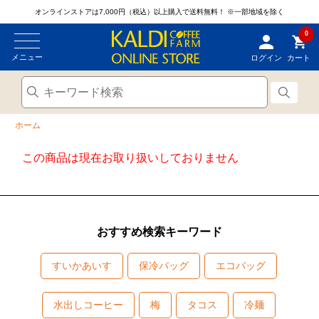
オンラインストアは7,000円（税込）以上購入で送料無料！
※一部地域を除く
0
メニュー
ログイン
カート
ホーム
この商品は現在お取り扱いしておりません
おすすめ検索キーワード
すいかあいす
保冷バッグ
エコバッグ
水出しコーヒー
梅
タコス
冷麺