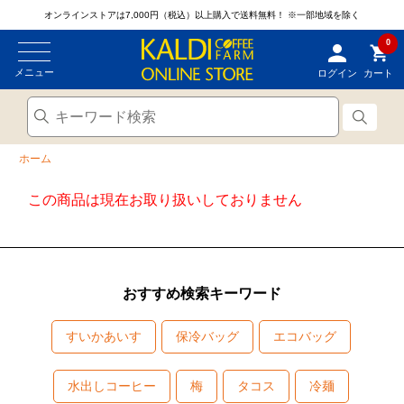
オンラインストアは7,000円（税込）以上購入で送料無料！
※一部地域を除く
0
メニュー
ログイン
カート
ホーム
この商品は現在お取り扱いしておりません
おすすめ検索キーワード
すいかあいす
保冷バッグ
エコバッグ
水出しコーヒー
梅
タコス
冷麺