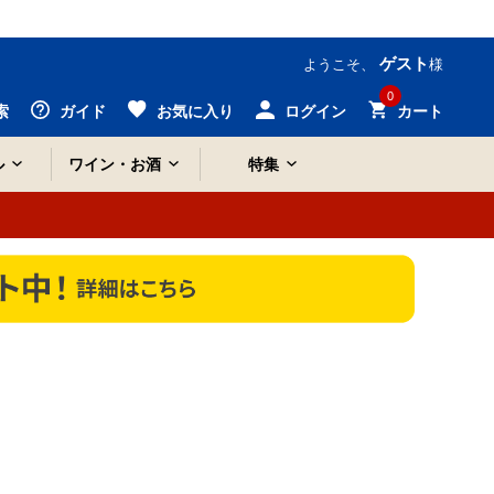
ゲスト
ようこそ、
様
0
索
ガイド
お気に入り
ログイン
カート
ル
ワイン・お酒
特集