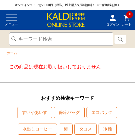
オンラインストアは7,000円（税込）以上購入で送料無料！
※一部地域を除く
0
メニュー
ログイン
カート
ホーム
この商品は現在お取り扱いしておりません
おすすめ検索キーワード
すいかあいす
保冷バッグ
エコバッグ
水出しコーヒー
梅
タコス
冷麺