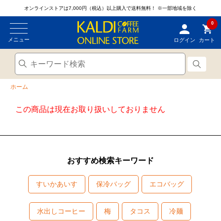
オンラインストアは7,000円（税込）以上購入で送料無料！
※一部地域を除く
0
メニュー
ログイン
カート
ホーム
この商品は現在お取り扱いしておりません
おすすめ検索キーワード
すいかあいす
保冷バッグ
エコバッグ
水出しコーヒー
梅
タコス
冷麺