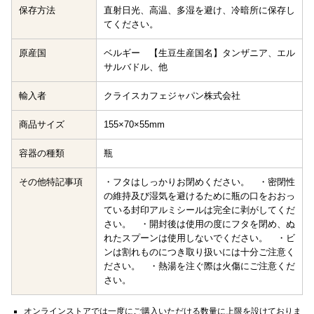
保存方法
直射日光、高温、多湿を避け、冷暗所に保存し
てください。
原産国
ベルギー 【生豆生産国名】タンザニア、エル
サルバドル、他
輸入者
クライスカフェジャパン株式会社
商品サイズ
155×70×55mm
容器の種類
瓶
その他特記事項
・フタはしっかりお閉めください。 ・密閉性
の維持及び湿気を避けるために瓶の口をおおっ
ている封印アルミシールは完全に剥がしてくだ
さい。 ・開封後は使用の度にフタを閉め、ぬ
れたスプーンは使用しないでください。 ・ビ
ンは割れものにつき取り扱いには十分ご注意く
ださい。 ・熱湯を注ぐ際は火傷にご注意くだ
さい。
オンラインストアでは一度にご購入いただける数量に上限を設けておりま