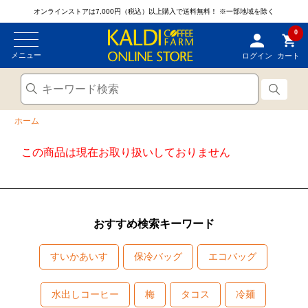
オンラインストアは7,000円（税込）以上購入で送料無料！
※一部地域を除く
0
メニュー
ログイン
カート
ホーム
この商品は現在お取り扱いしておりません
おすすめ検索キーワード
すいかあいす
保冷バッグ
エコバッグ
水出しコーヒー
梅
タコス
冷麺