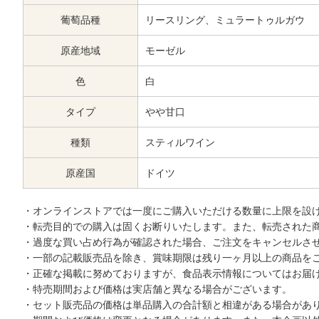
葡萄品種
リースリング、ミュラートゥルガウ
原産地域
モーゼル
色
白
タイプ
やや甘口
種類
スティルワイン
原産国
ドイツ
・オンラインストアでは一度にご購入いただける数量に上限を設
・転売目的での購入は固くお断りいたします。また、転売された
・過度な買い占め行為が確認された場合、ご注文をキャンセルさ
・一部の記載販売品を除き、賞味期限は残り一ヶ月以上の商品を
・正確な掲載に努めておりますが、食品表示情報についてはお届
・特売期間および価格は実店舗と異なる場合がございます。
・セット販売品の価格は単品購入の合計額と相違がある場合があ