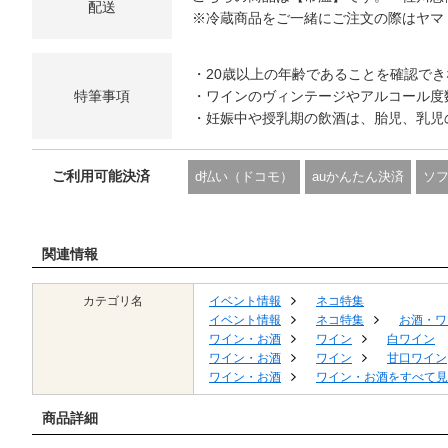
配送
※冷蔵商品をご一緒にご注文の際はヤマ
・20歳以上の年齢であることを確認で
特筆事項
・ワインのヴィンテージやアルコール度
・妊娠中や授乳期の飲酒は、胎児、乳児
ご利用可能決済
d払い（ドコモ）
auかんたん決済
ソ
関連情報
カテゴリ名
イベント情報
ネコ特集
イベント情報
ネコ特集
お酒・ワ
ワイン・お酒
ワイン
白ワイン
ワイン・お酒
ワイン
甘口ワイン
ワイン・お酒
ワイン・お酒をすべて見
商品詳細