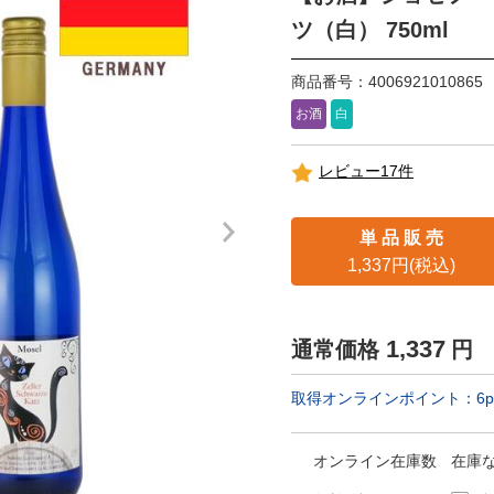
ツ（白） 750ml
商品番号：4006921010865
お酒
白
レビュー17件
単 品 販 売
1,337円(税込)
1,337
通常価格
円
取得オンラインポイント：
6
p
オンライン在庫数
在庫