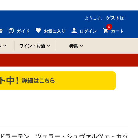
ゲスト
ようこそ、
様
0
索
ガイド
お気に入り
ログイン
カート
ル
ワイン・お酒
特集
ドラーテン ツェラー・シュヴァルツェ・カッ