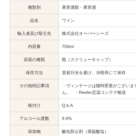
種類別
果実酒類・果実酒
品名
ワイン
輸入者及び取引先
株式会社オーバーシーズ
内容量
750ml
容器の種類
瓶（スクリューキャップ）
保存方法
直射日光を避け、冷暗所にて保存
その他特記事項
・ヴィンテージは随時変更がございま
ん。 ・Reefer定温コンテナ輸送
格付け
Q.b.A.
アルコール度数
9.0%
添加物
酸化防止剤（亜硫酸塩）