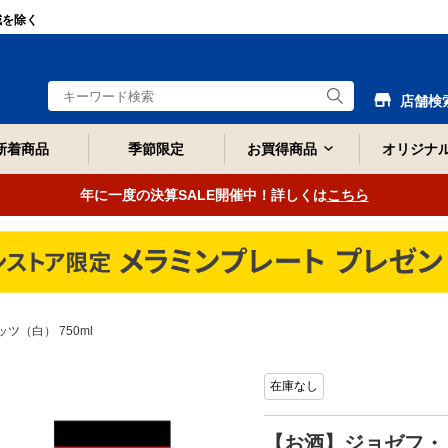
域を除く
店舗検
新着商品
季節限定
お買得商品
オリジナ
年に一度の決算SALE開催中！詳しくは
こちら
（白） 750ml
在庫なし
【お酒】ジョゼフ・