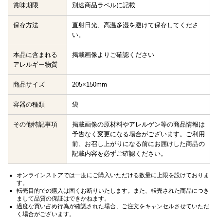
賞味期限
別途商品ラベルに記載
保存方法
直射日光、高温多湿を避けて保存してくださ
い。
本品に含まれる
掲載画像よりご確認ください
アレルギー物質
商品サイズ
205×150mm
容器の種類
袋
その他特記事項
掲載画像の原材料やアレルゲン等の商品情報は
予告なく変更になる場合がございます。ご利用
前、お召し上がりになる前にお届けした商品の
記載内容を必ずご確認ください。
オンラインストアでは一度にご購入いただける数量に上限を設けておりま
す。
転売目的での購入は固くお断りいたします。また、転売された商品につき
まして品質の保証はできかねます。
過度な買い占め行為が確認された場合、ご注文をキャンセルさせていただ
く場合がございます。