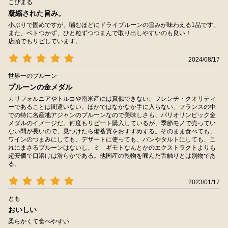
こぴまる
凝縮された旨み。
小ぶりで固めですが、噛むほどにドライプルーンの旨みが味わえる1品です。
また、ベトつかず、ひと粒ずつつまんで取り出しやすいのも良い！
店頭でもリピしています。
2024/08/17
世界一のプルーン
プルーンの金メダル
カリフォルニアやトルコや南米産には真似できない、フレンチ・クオリティ
ーであることは間違いない。ほかではなかなか手に入らない、フランスの中
での特に名産地アジャンのプルーンなので美味しさも、パリオリンピック金
メダルのイメージだ。何度もリピート購入しているが、季節モノで売ってい
ない間が長いので、見つけたら備蓄買をおすすめする。そのまま食べても、
ワインのつまみにしても、デザートに使っても、パンやタルトにしても、こ
れにまさるプルーンはないし、ミ゙ギモトなんとかのエクストラクトよりも
超安価で口溶けは滑らかである。他国産の乾物を噛んだ舌触りとは別物であ
る。
2023/01/17
とも
おいしい
柔らかくて食べやすい