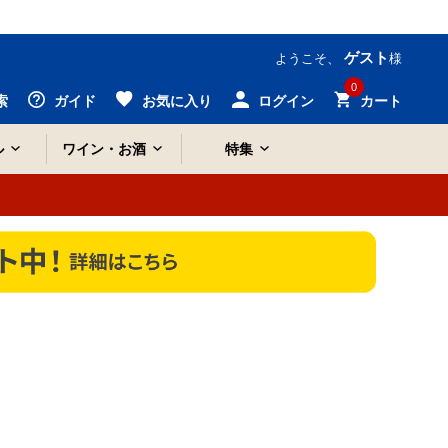
ゲスト
ようこそ、
様
0
索
ガイド
お気に入り
ログイン
カート
ル
ワイン・お酒
特集