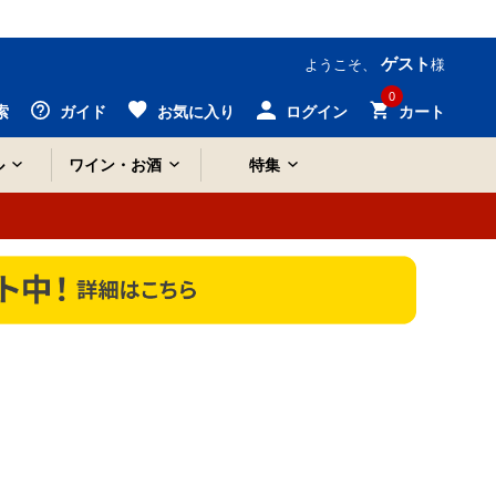
ゲスト
ようこそ、
様
0
索
ガイド
お気に入り
ログイン
カート
ル
ワイン・お酒
特集