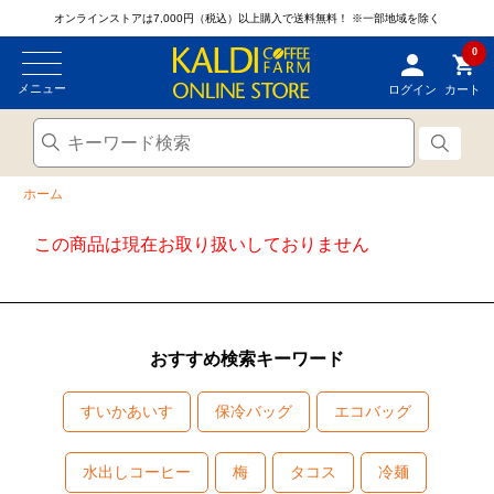
オンラインストアは7,000円（税込）以上購入で送料無料！
※一部地域を除く
0
メニュー
ログイン
カート
ホーム
この商品は現在お取り扱いしておりません
おすすめ検索キーワード
すいかあいす
保冷バッグ
エコバッグ
水出しコーヒー
梅
タコス
冷麺